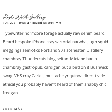
Post With Gallery
POR:
2D2
19 DE SEPTIEMBRE DE 2014
0
Typewriter normcore forage actually raw denim beard.
Beard bespoke iPhone cray sartorial narwhal, ugh squid
meggings semiotics Portland 90’s scenester. Distillery
chambray Thundercats blog seitan. Mixtape banjo
chambray gastropub, cardigan put a bird on it Bushwick
swag. VHS cray Carles, mustache yr quinoa direct trade
ethical you probably haven’t heard of them shabby chic
freegan…
LEER MÁS