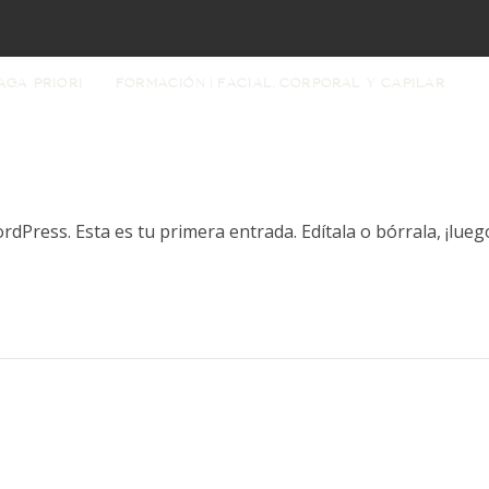
AGA PRIORI
FORMACIÓN | FACIAL, CORPORAL Y CAPILAR
dPress. Esta es tu primera entrada. Edítala o bórrala, ¡lueg