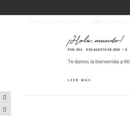
POLÍTICA DE PRIVACIDAD
SOBRE MÍ | MARÍA M
¡Hola, mundo!
POR:
2D2
8 DE AGOSTO DE 2024
0
Te damos la bienvenida a Wor
LEER MÁS
ALTERNAR ALTO CONTRASTE
ALTERNAR TAMAÑO DE LETRA